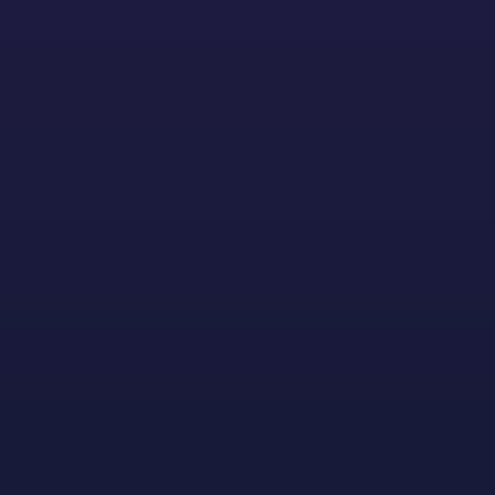
智能电网
优化电力分配和管理，提高能源效率