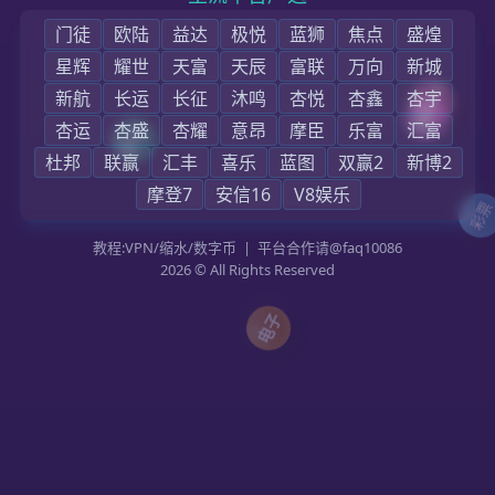
首页
关于公司
集团业务